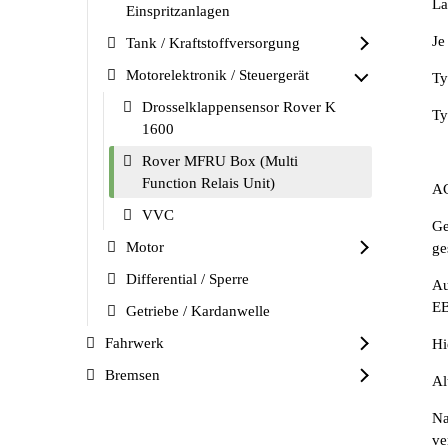
La
Einspritzanlagen
Je
Tank / Kraftstoffversorgung
Motorelektronik / Steuergerät
Ty
Drosselklappensensor Rover K
Ty
1600
Rover MFRU Box (Multi
Function Relais Unit)
A
VVC
Ge
Motor
ge
Differential / Sperre
Au
EB
Getriebe / Kardanwelle
Fahrwerk
Hi
Bremsen
Al
Na
ve