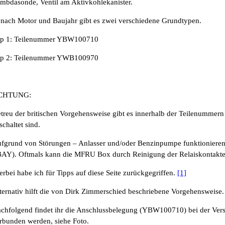
mbdasonde, Ventil am Aktivkohlekanister.
 nach Motor und Baujahr gibt es zwei verschiedene Grundtypen.
p 1: Teilenummer YBW100710
p 2: Teilenummer YWB100970
CHTUNG:
treu der britischen Vorgehensweise gibt es innerhalb der Teilenumm
schaltet sind.
fgrund von Störungen – Anlasser und/oder Benzinpumpe funktionieren ni
AY). Oftmals kann die MFRU Box durch Reinigung der Relaiskontakte 
erbei habe ich für Tipps auf diese Seite zurückgegriffen.
[1]
ternativ hilft die von Dirk Zimmerschied beschriebene Vorgehensweise
chfolgend findet ihr die Anschlussbelegung (YBW100710) bei der Versi
rbunden werden, siehe Foto.