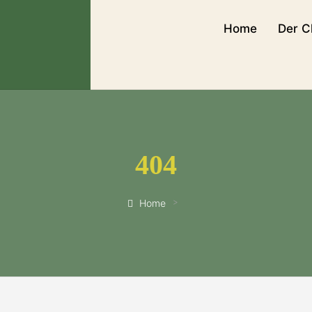
Home
Der C
404
Home